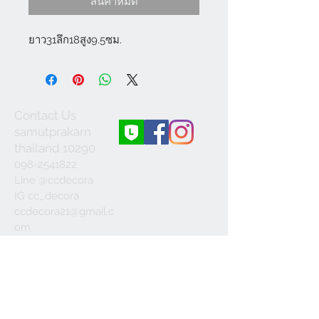
สินค้าหมด
ยาว31ลึก18สูง9.5ซม.
Contact Us
samutprakarn
thailand 10290
098-2541822
Line @ccdecora
IG cc_decora
ccdecora21@gmail.c
om
Join our mailing list