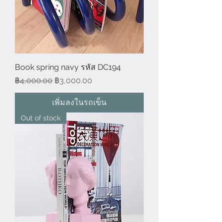
Book spring navy รหัส DC194
ราคาปกติ
ราคาขายลด
฿4,000.00
฿3,000.00
เพิ่มลงในรถเข็น
Out of stock