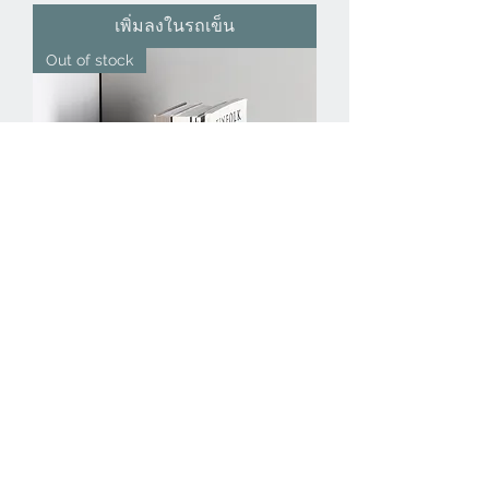
เพิ่มลงในรถเข็น
Out of stock
Clear stair book stand รหัส BS20
ราคาปกติ
ราคาขายลด
฿5,200.00
฿3,900.00
สินค้าหมด
In stock