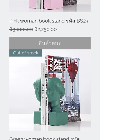
Pink woman book stand รหัส BS23
ราคาปกติ
ราคาขายลด
฿3,000.00
฿2,250.00
สินค้าหมด
Out of stock
Green woman book stand รหัส