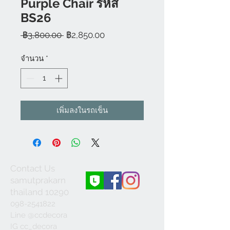
Purple Chair รหัส
BS26
ราคา
ราคา
 ฿3,800.00 
฿2,850.00
ปกติ
ขาย
ลด
จำนวน
*
เพิ่มลงในรถเข็น
Contact Us
samutprakarn
thailand 10290
098-2541822
Line @ccdecora
IG cc_decora