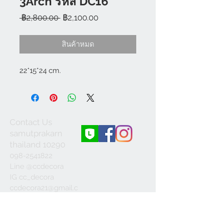
3Arch รหัส DC16
ราคา
ราคา
 ฿2,800.00 
฿2,100.00
ปกติ
ขาย
ลด
สินค้าหมด
22*15*24 cm.
Contact Us
samutprakarn
thailand 10290
098-2541822
Line @ccdecora
IG cc_decora
ccdecora21@gmail.c
om