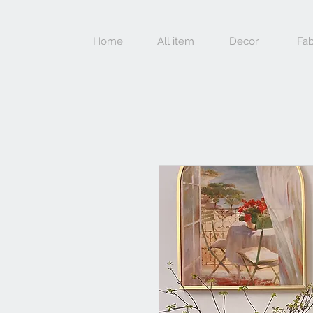
Home
All item
Decor
Fab