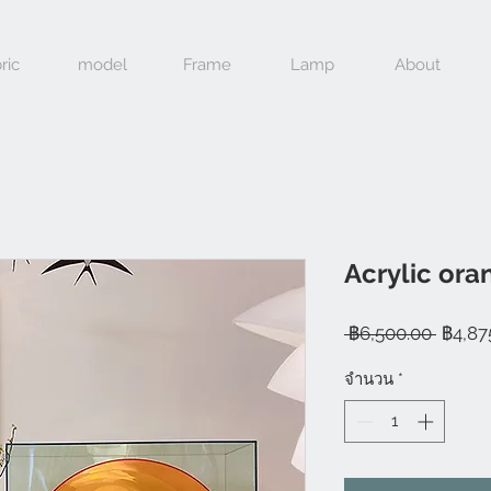
ric
model
Frame
Lamp
About
Acrylic ora
ราคา
 ฿6,500.00 
฿4,87
ปกติ
จำนวน
*