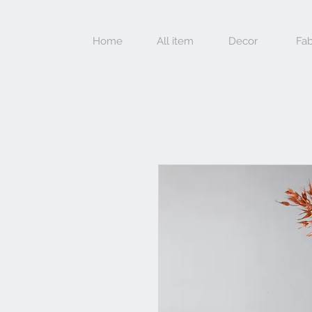
Home
All item
Decor
Fab