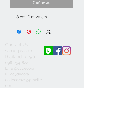
ลด
สินค้าหมด
H 28 cm. Dim 20 cm.
Contact Us
samutprakarn
thailand 10290
098-2541822
Line @ccdecora
IG cc_decora
ccdecora21@gmail.c
om
Join our mailing list