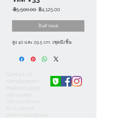
ราคา
ราคา
 ฿5,500.00 
฿4,125.00
ปกติ
ขาย
ลด
สินค้าหมด
สูง 40 และ 29.5 cm. 1ชุดมี2ชิ้น
Contact Us
samutprakarn
thailand 10290
098-2541822
Line @ccdecora
IG cc_decora
ccdecora21@gmail.c
om