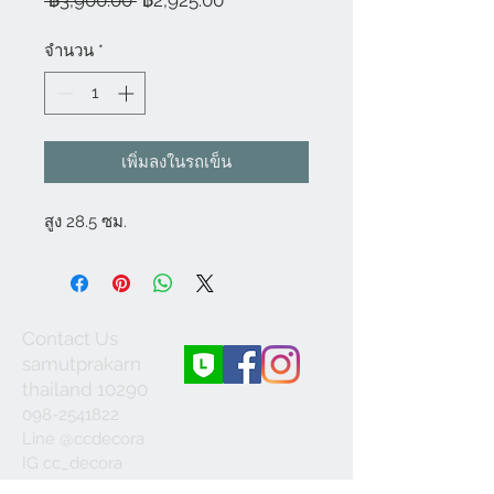
 ฿3,900.00 
฿2,925.00
ปกติ
ขาย
ลด
จำนวน
*
เพิ่มลงในรถเข็น
สูง 28.5 ซม.
Contact Us
samutprakarn
thailand 10290
098-2541822
Line @ccdecora
IG cc_decora
ccdecora21@gmail.c