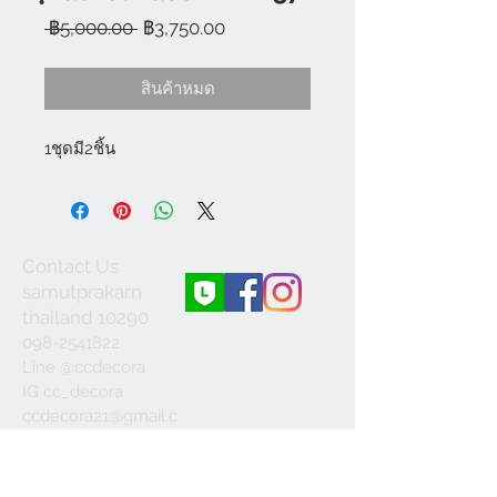
ราคา
ราคา
 ฿5,000.00 
฿3,750.00
ปกติ
ขาย
ลด
สินค้าหมด
1ชุดมี2ชิ้น
Contact Us
samutprakarn
thailand 10290
098-2541822
Line @ccdecora
IG cc_decora
ccdecora21@gmail.c
om