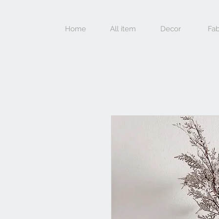
Home
All item
Decor
Fab