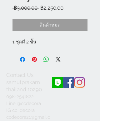
ราคา
ราคา
 ฿3,000.00 
฿2,250.00
ปกติ
ขาย
ลด
สินค้าหมด
1 ชุดมี 2 ชิ้น
Contact Us
samutprakarn
thailand 10290
098-2541822
Line @ccdecora
IG cc_decora
ccdecora21@gmail.c
om