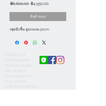
ราคา
ราคา
 ฿6,600.00 
฿4,950.00
ปกติ
ขาย
ลด
สินค้าหมด
1ชุดมี2ชิ้น สูง20และ30cm.
Contact Us
samutprakarn
thailand 10290
098-2541822
Line @ccdecora
IG cc_decora
ccdecora21@gmail.c
om