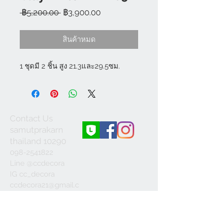
ราคา
ราคา
 ฿5,200.00 
฿3,900.00
ปกติ
ขาย
ลด
สินค้าหมด
1 ชุดมี 2 ชิ้น สูง 21.3และ29.5ซม.
Contact Us
samutprakarn
thailand 10290
098-2541822
Line @ccdecora
IG cc_decora
ccdecora21@gmail.c
om