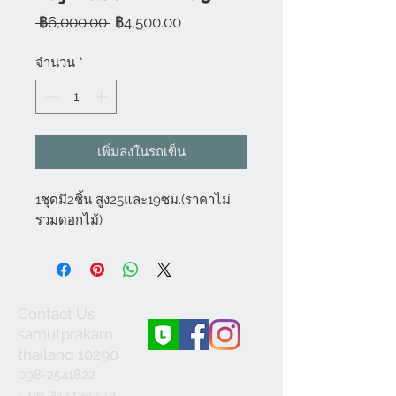
ราคา
ราคา
 ฿6,000.00 
฿4,500.00
ปกติ
ขาย
ลด
จำนวน
*
เพิ่มลงในรถเข็น
1ชุดมี2ชิ้น สูง25และ19ซม.(ราคาไม่
รวมดอกไม้)
Contact Us
samutprakarn
thailand 10290
098-2541822
Line @ccdecora