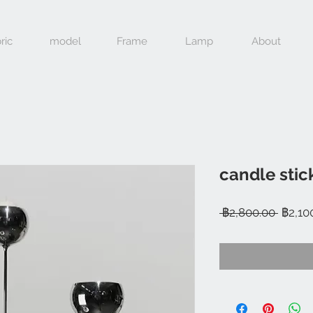
ric
model
Frame
Lamp
About
candle stic
ราคา
 ฿2,800.00 
฿2,10
ปกติ