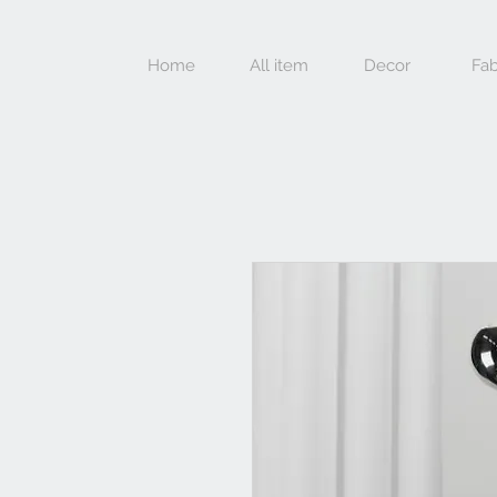
Home
All item
Decor
Fab