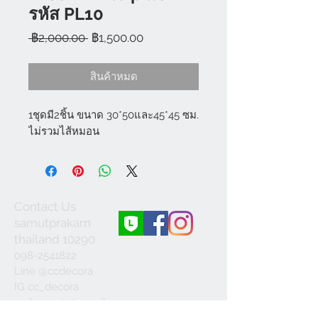
รหัส PL10
ราคา
ราคา
 ฿2,000.00 
฿1,500.00
ปกติ
ขาย
ลด
สินค้าหมด
1ชุดมี2ชิ้น ขนาด 30*50และ45*45 ซม.
ไม่รวมไส้หมอน
Contact Us
samutprakarn
thailand 10290
098-2541822
Line @ccdecora
IG cc_decora
ccdecora21@gmail.c