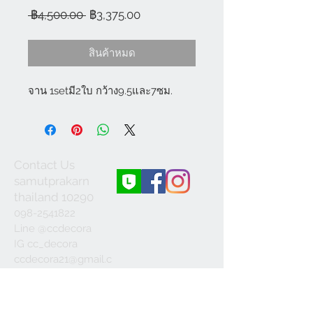
ราคา
ราคา
 ฿4,500.00 
฿3,375.00
ปกติ
ขาย
ลด
สินค้าหมด
จาน 1setมี2ใบ กว้าง9.5และ7ซม.
Contact Us
samutprakarn
thailand 10290
098-2541822
Line @ccdecora
IG cc_decora
ccdecora21@gmail.c
om