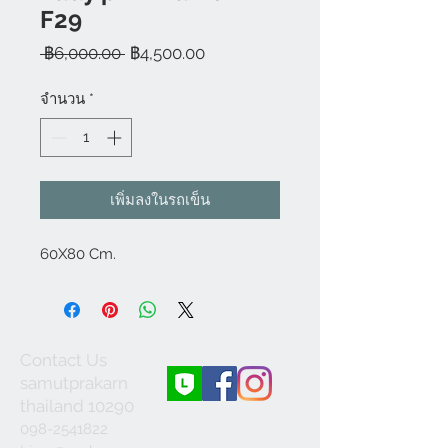
F29
ราคา
ราคา
 ฿6,000.00 
฿4,500.00
ปกติ
ขาย
ลด
จำนวน
*
เพิ่มลงในรถเข็น
60X80 Cm.
Contact Us
samutprakarn
thailand 10290
098-2541822