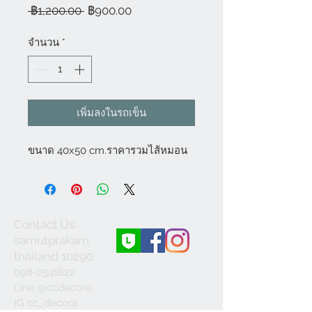
ราคา
ราคา
 ฿1,200.00 
฿900.00
ปกติ
ขาย
ลด
จำนวน
*
เพิ่มลงในรถเข็น
ขนาด 40x50 cm.ราคารวมไส้หมอน
Contact Us
samutprakarn
thailand 10290
098-2541822
Line @ccdecora
IG cc_decora