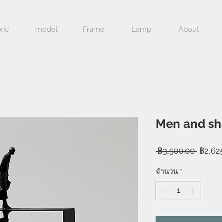
ric
model
Frame
Lamp
About
Men and sh
ราคา
 ฿3,500.00 
฿2,62
ปกติ
จำนวน
*