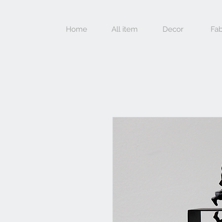
Home
All item
Decor
Fab