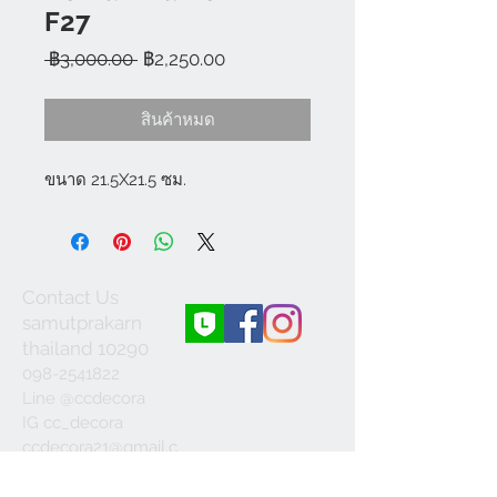
F27
ราคา
ราคา
 ฿3,000.00 
฿2,250.00
ปกติ
ขาย
ลด
สินค้าหมด
ขนาด 21.5X21.5 ซม.
Contact Us
samutprakarn
thailand 10290
098-2541822
Line @ccdecora
IG cc_decora
ccdecora21@gmail.c
om