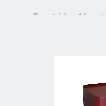
Home
All item
Decor
Fab