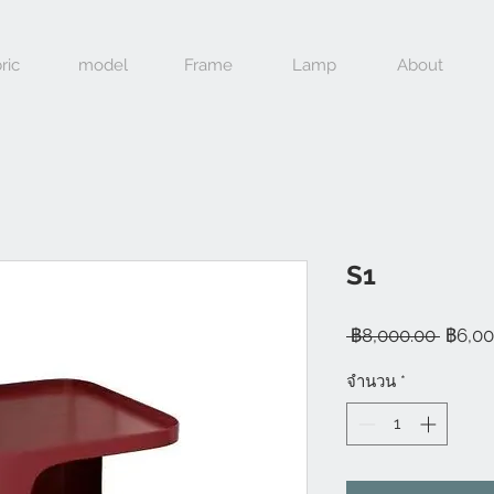
ric
model
Frame
Lamp
About
S1
ราคา
 ฿8,000.00 
฿6,00
ปกติ
จำนวน
*