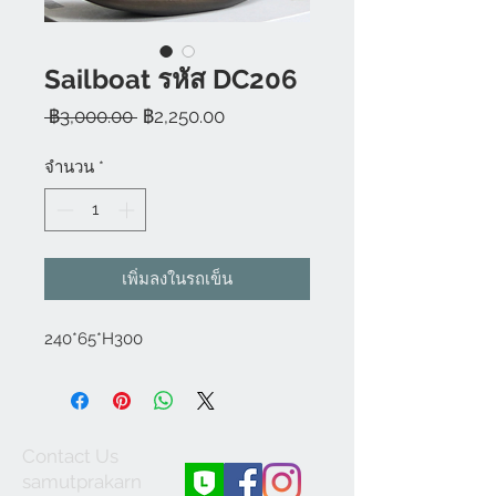
Sailboat รหัส DC206
ราคา
ราคา
 ฿3,000.00 
฿2,250.00
ปกติ
ขาย
ลด
จำนวน
*
เพิ่มลงในรถเข็น
240*65*H300
Contact Us
samutprakarn