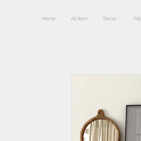
Home
All item
Decor
Fab