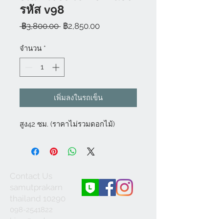
รหัส v98
ราคา
ราคา
 ฿3,800.00 
฿2,850.00
ปกติ
ขาย
ลด
จำนวน
*
เพิ่มลงในรถเข็น
สูง42 ซม. (ราคาไม่รวมดอกไม้)
Contact Us
samutprakarn
thailand 10290
098-2541822