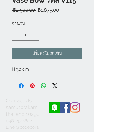
Vase Bow รหัส V115
ราคา
ราคา
 ฿2,500.00 
฿1,875.00
ปกติ
ขาย
ลด
จำนวน
*
เพิ่มลงในรถเข็น
H 30 cm.
Contact Us
samutprakarn
thailand 10290
098-2541822
Line @ccdecora